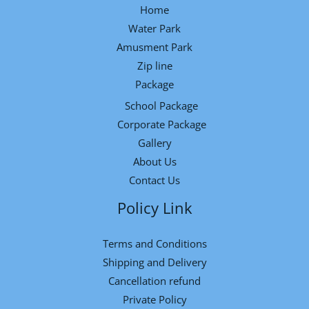
Home
Water Park
Amusment Park
Zip line
Package
School Package
Corporate Package
Gallery
About Us
Contact Us
Policy Link
Terms and Conditions
Shipping and Delivery
Cancellation refund
Private Policy