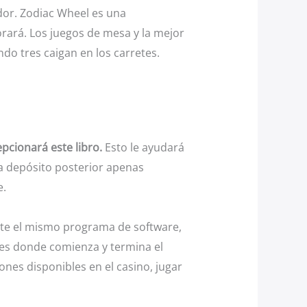
dor. Zodiac Wheel es una
rará. Los juegos de mesa y la mejor
ndo tres caigan en los carretes.
epcionará este libro.
Esto le ayudará
 depósito posterior apenas
e.
nte el mismo programa de software,
 es donde comienza y termina el
nes disponibles en el casino, jugar