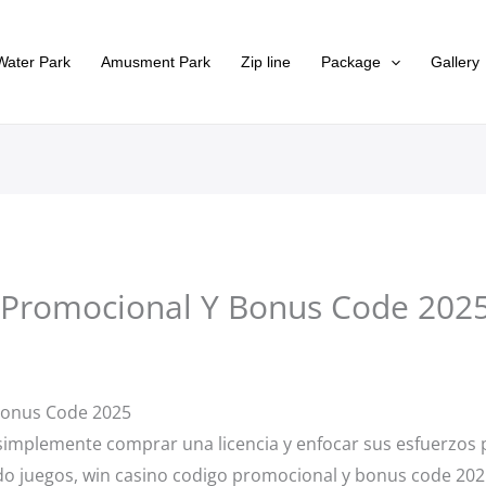
Water Park
Amusment Park
Zip line
Package
Gallery
 Promocional Y Bonus Code 202
Bonus Code 2025
 simplemente comprar una licencia y enfocar sus esfuerzos p
o juegos, win casino codigo promocional y bonus code 2025 