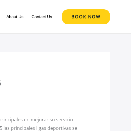
BOOK NOW
About Us
Contact Us
5
rincipales en mejorar su servicio
las principales ligas deportivas se