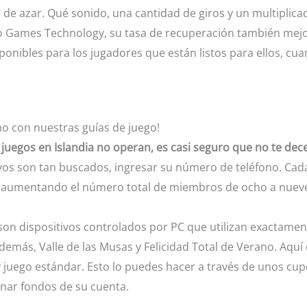
de azar. Qué sonido, una cantidad de giros y un multiplica
o Games Technology, su tasa de recuperación también mejo
ponibles para los jugadores que están listos para ellos, cua
atis
no con nuestras guías de juego!
juegos en Islandia no operan, es casi seguro que no te dec
ivos son tan buscados, ingresar su número de teléfono.
Cada
 aumentando el número total de miembros de ocho a nuev
 son dispositivos controlados por PC que utilizan exactame
demás, Valle de las Musas y Felicidad Total de Verano. Aquí
 juego estándar. Esto lo puedes hacer a través de unos cupo
nar fondos de su cuenta.