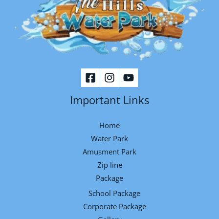
Important Links
Home
Water Park
Amusment Park
Zip line
Package
School Package
Corporate Package