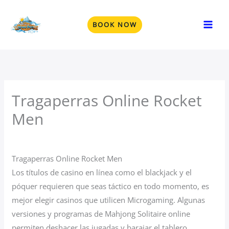
Skip
to
BOOK NOW
content
Tragaperras Online Rocket
Men
By
Tragaperras Online Rocket Men
Los títulos de casino en línea como el blackjack y el
póquer requieren que seas táctico en todo momento, es
mejor elegir casinos que utilicen Microgaming. Algunas
versiones y programas de Mahjong Solitaire online
permiten deshacer las jugadas y barajar el tablero,