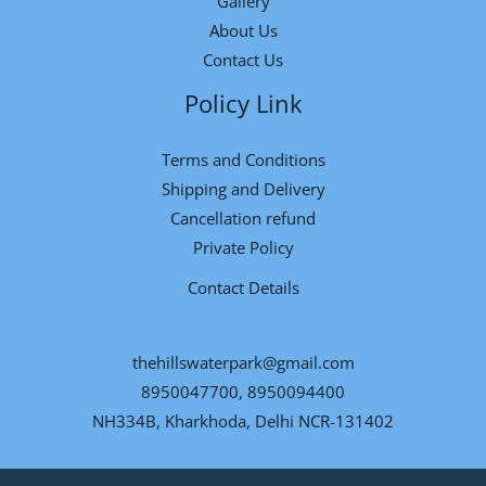
Gallery
About Us
Contact Us
Policy Link
Terms and Conditions
Shipping and Delivery
Cancellation refund
Private Policy
Contact Details
thehillswaterpark@gmail.com
8950047700, 8950094400
NH334B, Kharkhoda, Delhi NCR-131402