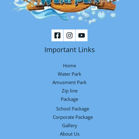
Important Links
Home
Water Park
Amusment Park
Zip line
Package
School Package
Corporate Package
Gallery
About Us