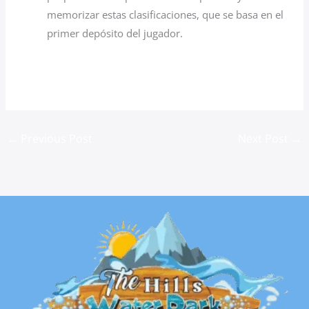
memorizar estas clasificaciones, que se basa en el
primer depósito del jugador.
Bono De Casino Mexico
←
Previous Post
Next Post
→