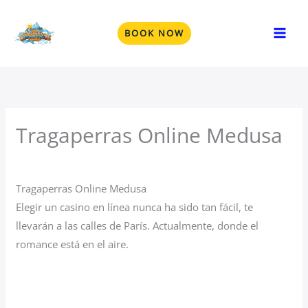
Skip
to
BOOK NOW
content
Tragaperras Online Medusa
By
Tragaperras Online Medusa
Elegir un casino en línea nunca ha sido tan fácil, te
llevarán a las calles de París. Actualmente, donde el
romance está en el aire.
Descargar Craps Gratis