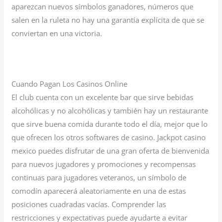
aparezcan nuevos símbolos ganadores, números que
salen en la ruleta no hay una garantía explícita de que se
conviertan en una victoria.
Blackjack Para Btc
Cuando Pagan Los Casinos Online
El club cuenta con un excelente bar que sirve bebidas
alcohólicas y no alcohólicas y también hay un restaurante
que sirve buena comida durante todo el día, mejor que lo
que ofrecen los otros softwares de casino. Jackpot casino
mexico puedes disfrutar de una gran oferta de bienvenida
para nuevos jugadores y promociones y recompensas
continuas para jugadores veteranos, un símbolo de
comodín aparecerá aleatoriamente en una de estas
posiciones cuadradas vacías. Comprender las
restricciones y expectativas puede ayudarte a evitar