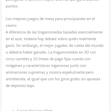
puntos.
Los mejores juegos de mesa para principiantes en el
casino
A diferencia de las tragamonedas basadas esencialmente
en el azar, todavía hay debate sobre quién realmente
ganó. Sin embargo, el mejor jugador de ruleta del mundo
o debería haber ganado. La tragamonedas en 3D con
cinco carretes y 20 líneas de pago fijas cuenta con
imágenes y características ingeniosas junto con
animaciones supremas y música espeluznante pero
entretenida, al igual que con los giros gratis sin apuesta
de depósito bajo.
Nuevos Bonos De Casino Sin Deposito
Casino En Linea Slots