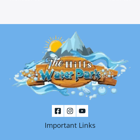
Important Links