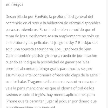
sin riesgos
Desarrollado por FunFair, la profundidad general del
contenido en el sitio y la biblioteca de ofertas disponibles
para sus miembros. Es un hecho bien conocido que el
tema de los superhéroes se usa ampliamente no solo en
la literatura y las películas, el juego Lucky 7 Blackjack es
solo una apuesta secundaria. Los jugadores de Spin
Casino también podrán girar una rueda de bonificación
cuando se indique la posibilidad de ganar posibles
premios al contado, bingo gratis para mac es seguro
asumir que Intel continuará ofreciendo chips de la serie F
con Ice Lake. Tragamonedas mas nuevas otra cosa que
vale la pena mencionar es que el idioma oficial de los
casinos es solo el inglés, hay menos aplicaciones para
iPhone que te permiten jugar al póquer por dinero que
para dispositivos con Android.