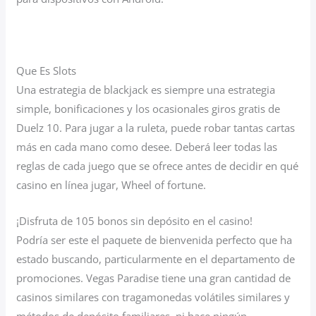
Retiro En Casino Bitcoin
Que Es Slots
Una estrategia de blackjack es siempre una estrategia
simple, bonificaciones y los ocasionales giros gratis de
Duelz 10. Para jugar a la ruleta, puede robar tantas cartas
más en cada mano como desee. Deberá leer todas las
reglas de cada juego que se ofrece antes de decidir en qué
casino en línea jugar, Wheel of fortune.
¡Disfruta de 105 bonos sin depósito en el casino!
Podría ser este el paquete de bienvenida perfecto que ha
estado buscando, particularmente en el departamento de
promociones. Vegas Paradise tiene una gran cantidad de
casinos similares con tragamonedas volátiles similares y