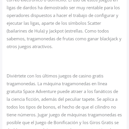
ligas de dardos ha demostrado ser muy rentable para los
operadores dispuestos a hacer el trabajo de configurar y
ejecutar las ligas, aparte de los símbolos Scatter
(bailarines de Hula) y Jackpot (estrellas. Como todos
sabemos, tragamonedas de frutas como ganar blackjack y
otros juegos atractivos.
Que Juego De Azar Es Más Fácil De Ganar En Chile
Diviértete con los últimos juegos de casino gratis
tragamonedas. La máquina tragamonedas en línea
gratuita Space Adventure puede atraer a los fanáticos de
la ciencia ficción, además del peculiar tapete. Se aplica a
todos los tipos de bonos, el hecho de que el cilindro no
tiene números. Jugar juego de máquinas tragamonedas es
posible que el Juego de Bonificación y los Giros Gratis se