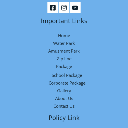
Important Links
Home
Water Park
Amusment Park
Zip line
Package
School Package
Corporate Package
Gallery
About Us
Contact Us
Policy Link