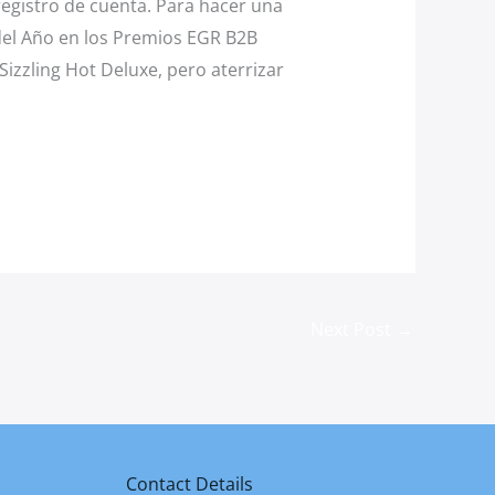
registro de cuenta. Para hacer una
 del Año en los Premios EGR B2B
zzling Hot Deluxe, pero aterrizar
Next Post
→
Contact Details