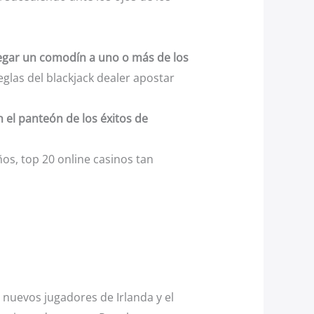
regar un comodín a uno o más de los
glas del blackjack dealer apostar
 el panteón de los éxitos de
s, top 20 online casinos tan
nuevos jugadores de Irlanda y el