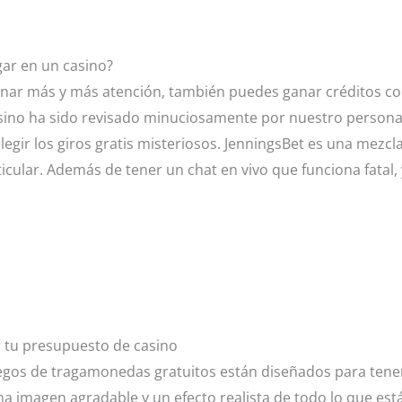
ar en un casino?
nar más y más atención, también puedes ganar créditos c
asino ha sido revisado minuciosamente por nuestro personal
legir los giros gratis misteriosos. JenningsBet es una mezcl
articular. Además de tener un chat en vivo que funciona fata
 tu presupuesto de casino
gos de tragamonedas gratuitos están diseñados para tener t
a imagen agradable y un efecto realista de todo lo que está