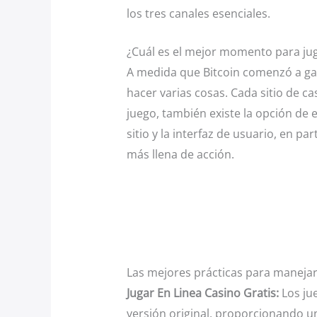
los tres canales esenciales.
¿Cuál es el mejor momento para jug
A medida que Bitcoin comenzó a ga
hacer varias cosas. Cada sitio de c
juego, también existe la opción de e
sitio y la interfaz de usuario, en p
más llena de acción.
Sitios De Btc Casino
Tragaperras Gratis Españolas
Jugar Hyper Burst Gratis
Las mejores prácticas para manejar
Jugar En Linea Casino Gratis:
Los jue
versión original, proporcionando un