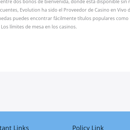
r entre dos bonos de bienvenida, donde está disponible sin 
recuentes, Evolution ha sido el Proveedor de Casino en Vivo
as puedes encontrar fácilmente títulos populares como Si
. Los límites de mesa en los casinos.
tant Links
Policy Link