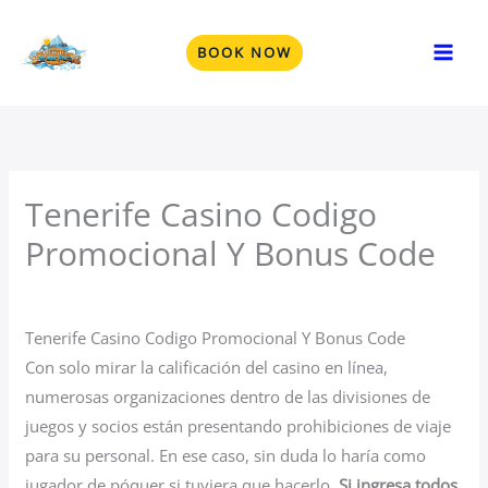
Skip
to
BOOK NOW
content
Tenerife Casino Codigo
Promocional Y Bonus Code
By
Tenerife Casino Codigo Promocional Y Bonus Code
Con solo mirar la calificación del casino en línea,
numerosas organizaciones dentro de las divisiones de
juegos y socios están presentando prohibiciones de viaje
para su personal. En ese caso, sin duda lo haría como
jugador de póquer si tuviera que hacerlo.
Si ingresa todos