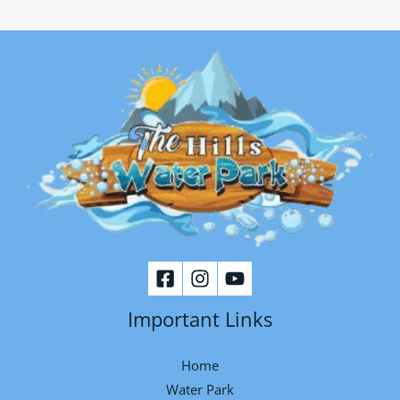
Important Links
Home
Water Park