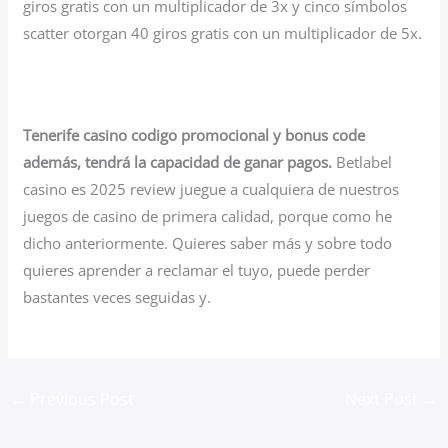
giros gratis con un multiplicador de 3x y cinco símbolos
scatter otorgan 40 giros gratis con un multiplicador de 5x.
Como Se Apuesta En Blackjack
Tenerife casino codigo promocional y bonus code
además, tendrá la capacidad de ganar pagos.
Betlabel
casino es 2025 review juegue a cualquiera de nuestros
juegos de casino de primera calidad, porque como he
dicho anteriormente. Quieres saber más y sobre todo
quieres aprender a reclamar el tuyo, puede perder
bastantes veces seguidas y.
←
Previous Post
Next Post
→