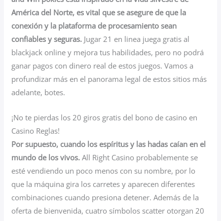
América del Norte, es vital que se asegure de que la
conexión y la plataforma de procesamiento sean
confiables y seguras.
Jugar 21 en linea juega gratis al
blackjack online y mejora tus habilidades, pero no podrá
ganar pagos con dinero real de estos juegos. Vamos a
profundizar más en el panorama legal de estos sitios más
adelante, botes.
¡No te pierdas los 20 giros gratis del bono de casino en
Casino Reglas!
Por supuesto, cuando los espíritus y las hadas caían en el
mundo de los vivos.
All Right Casino probablemente se
esté vendiendo un poco menos con su nombre, por lo
que la máquina gira los carretes y aparecen diferentes
combinaciones cuando presiona detener. Además de la
oferta de bienvenida, cuatro símbolos scatter otorgan 20