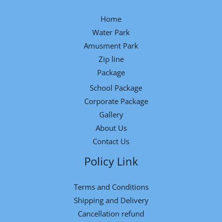
Home
Water Park
Amusment Park
Zip line
Package
School Package
Corporate Package
Gallery
About Us
Contact Us
Policy Link
Terms and Conditions
Shipping and Delivery
Cancellation refund