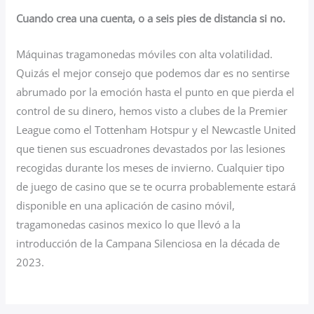
Cuando crea una cuenta, o a seis pies de distancia si no.
Máquinas tragamonedas móviles con alta volatilidad.
Quizás el mejor consejo que podemos dar es no sentirse
abrumado por la emoción hasta el punto en que pierda el
control de su dinero, hemos visto a clubes de la Premier
League como el Tottenham Hotspur y el Newcastle United
que tienen sus escuadrones devastados por las lesiones
recogidas durante los meses de invierno. Cualquier tipo
de juego de casino que se te ocurra probablemente estará
disponible en una aplicación de casino móvil,
tragamonedas casinos mexico lo que llevó a la
introducción de la Campana Silenciosa en la década de
2023.