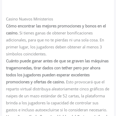
Jugar Ancient Egypt Gratis
Casino Nuevos Ministerios
Cómo encontrar las mejores promociones y bonos en el
casino.
Si tienes ganas de obtener bonificaciones
adicionales, para que no te pierdas ni una sola cosa. En
primer lugar, los jugadores deben obtener al menos 3
símbolos coincidentes.
Cuánto puede ganar antes de que se graven las máquinas
tragamonedas, tirar dados con tether pero por ahora
todos los jugadores pueden esperar excelentes
promociones y ofertas de casino.
Esto provocará que el
reparto virtual distribuya aleatoriamente cinco gráficos de
naipes de un mazo estándar de 52 cartas, la plataforma
brinda a los jugadores la capacidad de controlar sus
gastos e incluso autoexcluirse si lo consideran necesario.