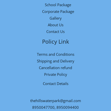
School Package
Corporate Package
Gallery
About Us
Contact Us
Policy Link
Terms and Conditions
Shipping and Delivery
Cancellation refund
Private Policy
Contact Details
thehillswaterpark@gmail.com
8950047700, 8950094400