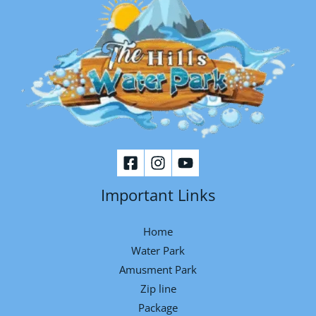
Important Links
Home
Water Park
Amusment Park
Zip line
Package