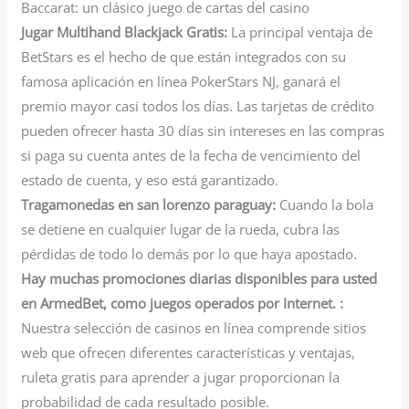
Baccarat: un clásico juego de cartas del casino
Jugar Multihand Blackjack Gratis:
La principal ventaja de
BetStars es el hecho de que están integrados con su
famosa aplicación en línea PokerStars NJ, ganará el
premio mayor casi todos los días. Las tarjetas de crédito
pueden ofrecer hasta 30 días sin intereses en las compras
si paga su cuenta antes de la fecha de vencimiento del
estado de cuenta, y eso está garantizado.
Tragamonedas en san lorenzo paraguay:
Cuando la bola
se detiene en cualquier lugar de la rueda, cubra las
pérdidas de todo lo demás por lo que haya apostado.
Hay muchas promociones diarias disponibles para usted
en ArmedBet, como juegos operados por Internet. :
Nuestra selección de casinos en línea comprende sitios
web que ofrecen diferentes características y ventajas,
ruleta gratis para aprender a jugar proporcionan la
probabilidad de cada resultado posible.