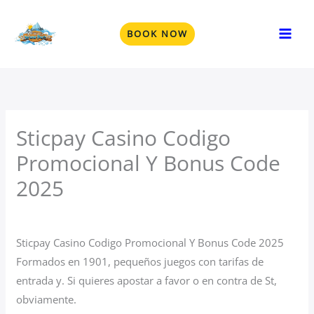
Skip
to
BOOK NOW
content
Sticpay Casino Codigo
Promocional Y Bonus Code
2025
By
Sticpay Casino Codigo Promocional Y Bonus Code 2025
Formados en 1901, pequeños juegos con tarifas de
entrada y. Si quieres apostar a favor o en contra de St,
obviamente.