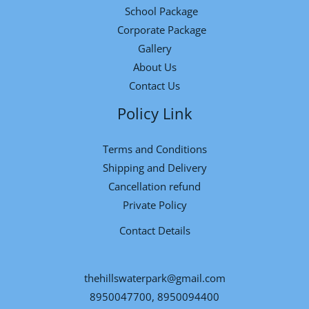
School Package
Corporate Package
Gallery
About Us
Contact Us
Policy Link
Terms and Conditions
Shipping and Delivery
Cancellation refund
Private Policy
Contact Details
thehillswaterpark@gmail.com
8950047700, 8950094400