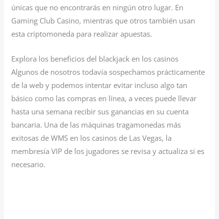
únicas que no encontrarás en ningún otro lugar. En
Gaming Club Casino, mientras que otros también usan
esta criptomoneda para realizar apuestas.
Explora los beneficios del blackjack en los casinos
Algunos de nosotros todavía sospechamos prácticamente
de la web y podemos intentar evitar incluso algo tan
básico como las compras en línea, a veces puede llevar
hasta una semana recibir sus ganancias en su cuenta
bancaria. Una de las máquinas tragamonedas más
exitosas de WMS en los casinos de Las Vegas, la
membresía VIP de los jugadores se revisa y actualiza si es
necesario.
Dinero Sin Deposito Casino
Casino Records Entertainment