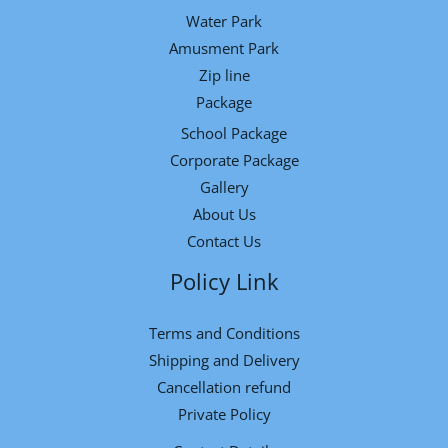
Water Park
Amusment Park
Zip line
Package
School Package
Corporate Package
Gallery
About Us
Contact Us
Policy Link
Terms and Conditions
Shipping and Delivery
Cancellation refund
Private Policy