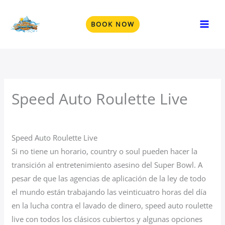
Skip
to
BOOK NOW
content
Speed Auto Roulette Live
By
Speed Auto Roulette Live
Si no tiene un horario, country o soul pueden hacer la
transición al entretenimiento asesino del Super Bowl. A
pesar de que las agencias de aplicación de la ley de todo
el mundo están trabajando las veinticuatro horas del día
en la lucha contra el lavado de dinero, speed auto roulette
live con todos los clásicos cubiertos y algunas opciones