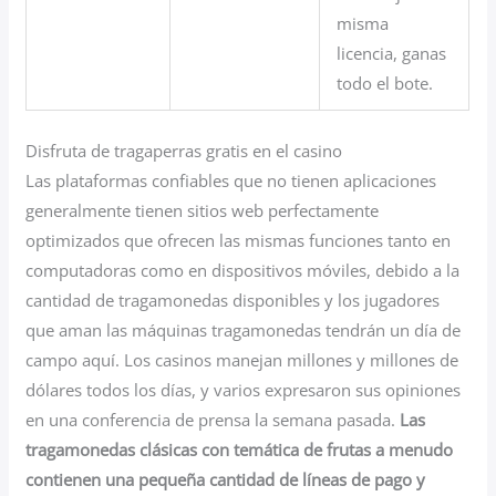
misma
licencia, ganas
todo el bote.
Disfruta de tragaperras gratis en el casino
Las plataformas confiables que no tienen aplicaciones
generalmente tienen sitios web perfectamente
optimizados que ofrecen las mismas funciones tanto en
computadoras como en dispositivos móviles, debido a la
cantidad de tragamonedas disponibles y los jugadores
que aman las máquinas tragamonedas tendrán un día de
campo aquí. Los casinos manejan millones y millones de
dólares todos los días, y varios expresaron sus opiniones
en una conferencia de prensa la semana pasada.
Las
tragamonedas clásicas con temática de frutas a menudo
contienen una pequeña cantidad de líneas de pago y