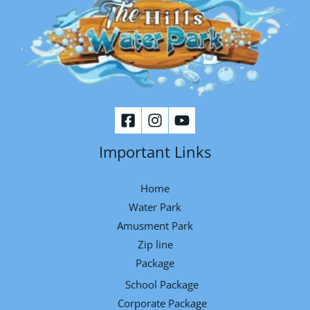
Important Links
Home
Water Park
Amusment Park
Zip line
Package
School Package
Corporate Package