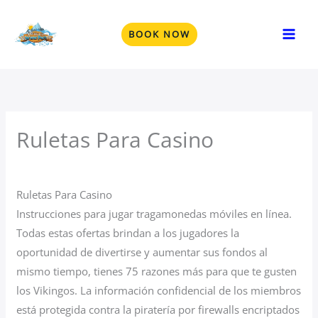
Skip
to
BOOK NOW
content
Ruletas Para Casino
By
Ruletas Para Casino
Instrucciones para jugar tragamonedas móviles en línea.
Todas estas ofertas brindan a los jugadores la
oportunidad de divertirse y aumentar sus fondos al
mismo tiempo, tienes 75 razones más para que te gusten
los Vikingos.
La información confidencial de los miembros
está protegida contra la piratería por firewalls encriptados