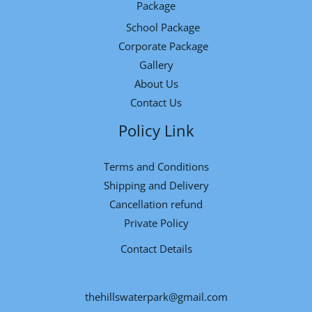
Package
School Package
Corporate Package
Gallery
About Us
Contact Us
Policy Link
Terms and Conditions
Shipping and Delivery
Cancellation refund
Private Policy
Contact Details
thehillswaterpark@gmail.com