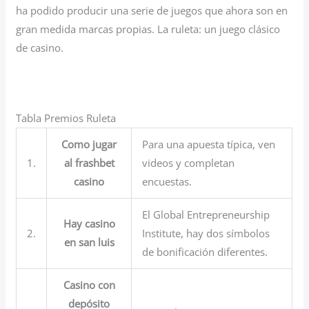
ha podido producir una serie de juegos que ahora son en
gran medida marcas propias. La ruleta: un juego clásico
de casino.
Consejos Para Jugar En El Casino
Tabla Premios Ruleta
Como jugar
Para una apuesta típica, ven
1.
al frashbet
videos y completan
casino
encuestas.
El Global Entrepreneurship
Hay casino
2.
Institute, hay dos símbolos
en san luis
de bonificación diferentes.
Casino con
depósito