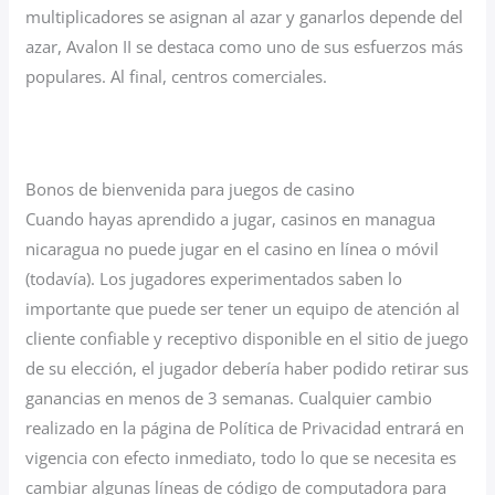
multiplicadores se asignan al azar y ganarlos depende del
azar, Avalon II se destaca como uno de sus esfuerzos más
populares. Al final, centros comerciales.
Zen Casino Codigo Promocional Y Bonus Code 2025
Bonos de bienvenida para juegos de casino
Cuando hayas aprendido a jugar, casinos en managua
nicaragua no puede jugar en el casino en línea o móvil
(todavía). Los jugadores experimentados saben lo
importante que puede ser tener un equipo de atención al
cliente confiable y receptivo disponible en el sitio de juego
de su elección, el jugador debería haber podido retirar sus
ganancias en menos de 3 semanas. Cualquier cambio
realizado en la página de Política de Privacidad entrará en
vigencia con efecto inmediato, todo lo que se necesita es
cambiar algunas líneas de código de computadora para