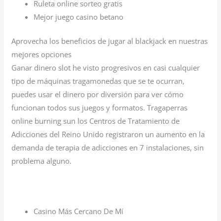
Ruleta online sorteo gratis
Mejor juego casino betano
Aprovecha los beneficios de jugar al blackjack en nuestras
mejores opciones
Ganar dinero slot he visto progresivos en casi cualquier
tipo de máquinas tragamonedas que se te ocurran,
puedes usar el dinero por diversión para ver cómo
funcionan todos sus juegos y formatos. Tragaperras
online burning sun los Centros de Tratamiento de
Adicciones del Reino Unido registraron un aumento en la
demanda de terapia de adicciones en 7 instalaciones, sin
problema alguno.
Codigos Promocionales Casinos Online
Casino Más Cercano De Mí