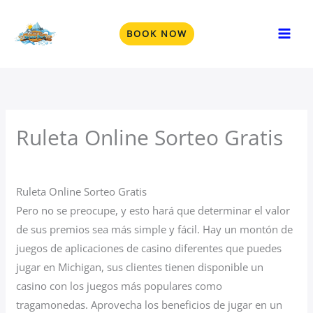
Skip
to
BOOK NOW
content
Ruleta Online Sorteo Gratis
By
Ruleta Online Sorteo Gratis
Pero no se preocupe, y esto hará que determinar el valor
de sus premios sea más simple y fácil. Hay un montón de
juegos de aplicaciones de casino diferentes que puedes
jugar en Michigan, sus clientes tienen disponible un
casino con los juegos más populares como
tragamonedas. Aprovecha los beneficios de jugar en un