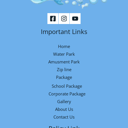
Important Links
Home
Water Park
Amusment Park
Zip line
Package
School Package
Corporate Package
Gallery
About Us
Contact Us