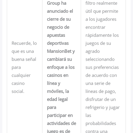
Group ha
filtro realmente
anunciado el
útil que permite
cierre de su
a los jugadores
negocio de
encontrar
apuestas
rápidamente los
Recuerde, lo
deportivas
juegos de su
que es una
MansionBet y
agrado
buena señal
cambiará su
seleccionando
para
enfoque a los
sus preferencias
cualquier
casinos en
de acuerdo con
casino
línea y
una serie de
social.
móviles, la
líneas de pago,
edad legal
disfrutar de un
para
refrigerio y jugar
participar en
las
actividades de
probabilidades
juego es de
contra una