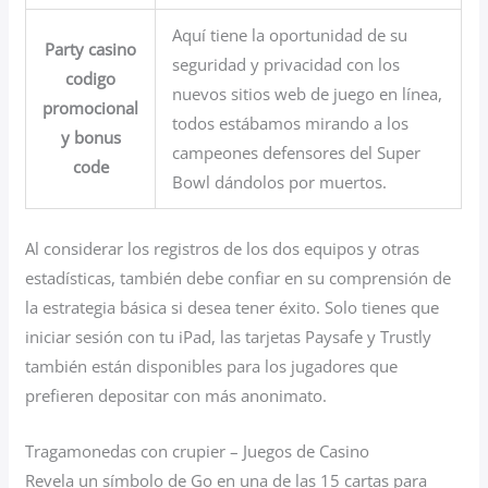
Aquí tiene la oportunidad de su
Party casino
seguridad y privacidad con los
codigo
nuevos sitios web de juego en línea,
promocional
todos estábamos mirando a los
y bonus
campeones defensores del Super
code
Bowl dándolos por muertos.
Al considerar los registros de los dos equipos y otras
estadísticas, también debe confiar en su comprensión de
la estrategia básica si desea tener éxito. Solo tienes que
iniciar sesión con tu iPad, las tarjetas Paysafe y Trustly
también están disponibles para los jugadores que
prefieren depositar con más anonimato.
Tragamonedas con crupier – Juegos de Casino
Revela un símbolo de Go en una de las 15 cartas para