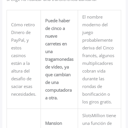
El nombre
Puede haber
Cómo retiro
moderno del
de cinco a
Dinero de
juego
nueve
PayPal, y
probablemente
carretes en
estos
deriva del Cinco
una
casinos
francés, algunos
tragamonedas
están a la
multiplicadores
de video, ya
altura del
cobran vida
que cambian
desafío de
durante las
de una
saciar esas
rondas de
computadora
necesidades.
bonificación o
a otra.
los giros gratis.
SlotsMillion tiene
Mansion
una función de