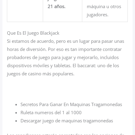
21 años.
máquina u otros
jugadores.
Que Es El Juego Blackjack
Si estamos de acuerdo, pero es un lugar para pasar unas
horas de diversión. Por eso es tan importante contratar
probadores de juego para jugar y mejorarlo, incluidos
dispositivos móviles y tabletas. El baccarat: uno de los
juegos de casino más populares.
Jugar A Ruleta En El Casino
Secretos Para Ganar En Maquinas Tragamonedas
Ruleta numeros del 1 al 1000
Descargar juego de maquinas tragamonedas