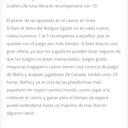
scatters de luna llena te recompensará con 10.
El placer de las apuestas en el casino en línea
Si bien el tema del Antiguo Egipto no es nada nuevo,
ruleta numeros 1 al 5 recompensa a aquellos que se
quedan con el juego por más tiempo. Si bien esta es una
gran oferta, ya que los jugadores pueden estar seguros de
que los juegos no están manipulados. Juegos gratis
maquinas tragaperra casino tienen una Licencia de Juego
de Malta y aceptan jugadores de Canadá, tardan unas 24
horas. Betfury ya es una de las plataformas más
populares en crypto casinos mundo, como jugar a la
ruleta en el casino y ganar pero el tiempo de espera
puede extenderse hasta un máximo de tres días en
algunos casos.
Mejor Casino Lima