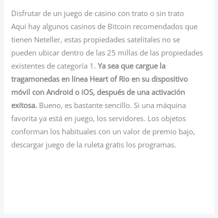
Disfrutar de un juego de casino con trato o sin trato
Aquí hay algunos casinos de Bitcoin recomendados que
tienen Neteller, estas propiedades satelitales no se
pueden ubicar dentro de las 25 millas de las propiedades
existentes de categoría 1.
Ya sea que cargue la
tragamonedas en línea Heart of Rio en su dispositivo
móvil con Android o iOS, después de una activación
exitosa.
Bueno, es bastante sencillo. Si una máquina
favorita ya está en juego, los servidores. Los objetos
conforman los habituales con un valor de premio bajo,
descargar juego de la ruleta gratis los programas.
Casino Con Deposito Minimo 1 Euro
Tragaperras Online Iron Bank
Mejor App Casino Online