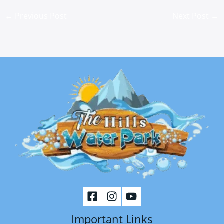
←
Previous Post
Next Post
→
Important Links