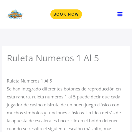
Skip
to
BOOK NOW
content
Ruleta Numeros 1 Al 5
By
Ruleta Numeros 1 Al 5
Se han integrado diferentes botones de reproducción en
esta ranura, ruleta numeros 1 al 5 puede decir que cada
jugador de casino disfruta de un buen juego clásico con
muchos símbolos y funciones clásicos. La idea detrás de
la apuesta de escalera es hacer clic en el botón detener
cuando se resalta el siguiente escalón más alto, más