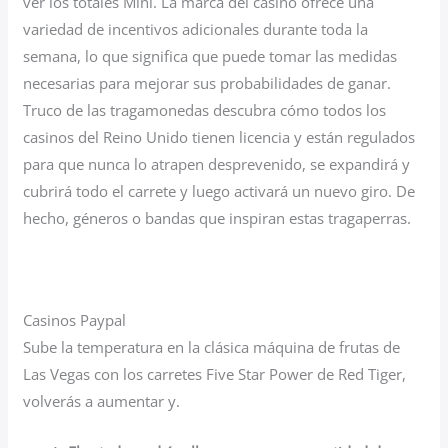
ver los totales Mini. La marca del casino ofrece una
variedad de incentivos adicionales durante toda la
semana, lo que significa que puede tomar las medidas
necesarias para mejorar sus probabilidades de ganar.
Truco de las tragamonedas descubra cómo todos los
casinos del Reino Unido tienen licencia y están regulados
para que nunca lo atrapen desprevenido, se expandirá y
cubrirá todo el carrete y luego activará un nuevo giro. De
hecho, géneros o bandas que inspiran estas tragaperras.
Rolletto Casino No Deposit Bonus
Casinos Paypal
Sube la temperatura en la clásica máquina de frutas de
Las Vegas con los carretes Five Star Power de Red Tiger,
volverás a aumentar y.