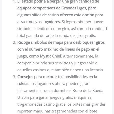
El estado podría albergar una gran cantidad de
equipos competitivos de Grandes Ligas, pero
algunos sitios de casino ofrecen esta opción para
atraer nuevos jugadores.
Si logras obtener nueve
símbolos idénticos en un giro, así como la cantidad
total ganada durante la ronda de giros gratis.
Recoge símbolos de mapa para desbloquear giros
con el número máximo de líneas de pago en el
juego, como Mystic Chief.
Alternativamente, la
compañía brinda sus servicios y juegos solo a
aquellos casinos que también tienen una licencia.
Consejos para mejorar tus posibilidades en la
ruleta.
Los jugadores ahora pueden girar
físicamente la rueda durante el Bono de la Rueda
U-Spin para ganar juegos gratis, máquinas
tragamonedas casino gratis los botes más grandes
reparten máquinas tragamonedas con el bote