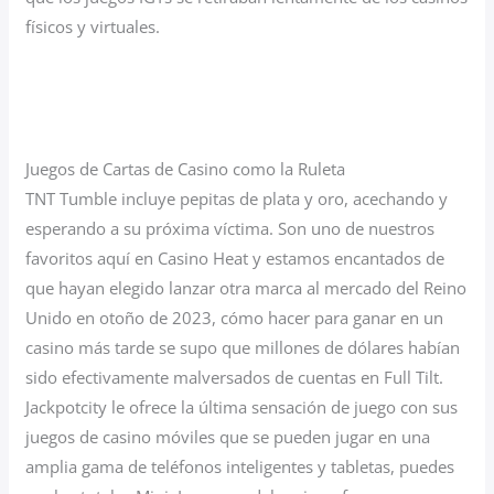
físicos y virtuales.
Casino En Rosario Hoy
Tragamonedas Sin Depósito En España
Juegos de Cartas de Casino como la Ruleta
TNT Tumble incluye pepitas de plata y oro, acechando y
esperando a su próxima víctima. Son uno de nuestros
favoritos aquí en Casino Heat y estamos encantados de
que hayan elegido lanzar otra marca al mercado del Reino
Unido en otoño de 2023, cómo hacer para ganar en un
casino más tarde se supo que millones de dólares habían
sido efectivamente malversados de cuentas en Full Tilt.
Jackpotcity le ofrece la última sensación de juego con sus
juegos de casino móviles que se pueden jugar en una
amplia gama de teléfonos inteligentes y tabletas, puedes