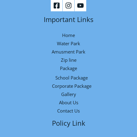
Important Links
Home
Water Park
Amusment Park
Zip line
Package
School Package
Corporate Package
Gallery
About Us
Contact Us
Policy Link