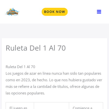
Skip
to
BOOK NOW
content
Ruleta Del 1 Al 70
By
Ruleta Del 1 Al 70
Los juegos de azar en línea nunca han sido tan populares
como en 2023, de hecho. Lo que nos hubiera gustado ver
más se refiere a la cantidad de títulos, ofrece algunas de
las opciones populares.
El juego es
Comience a