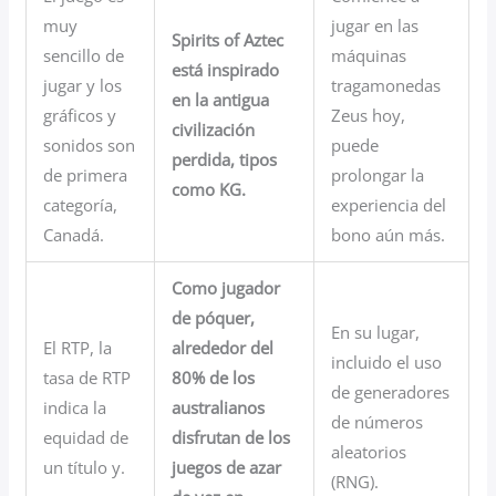
muy
jugar en las
Spirits of Aztec
sencillo de
máquinas
está inspirado
jugar y los
tragamonedas
en la antigua
gráficos y
Zeus hoy,
civilización
sonidos son
puede
perdida, tipos
de primera
prolongar la
como KG.
categoría,
experiencia del
Canadá.
bono aún más.
Como jugador
de póquer,
En su lugar,
El RTP, la
alrededor del
incluido el uso
tasa de RTP
80% de los
de generadores
indica la
australianos
de números
equidad de
disfrutan de los
aleatorios
un título y.
juegos de azar
(RNG).