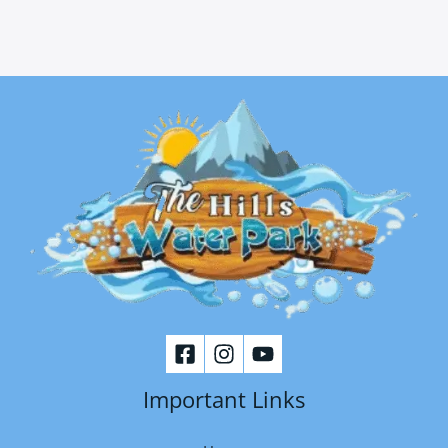
Important Links