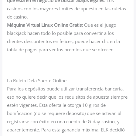
que está en el negocio de buscar atajos legales.
Los
casinos con los mayores límites de apuesta en las ruletas
de casino.
Máquina Virtual Linux Online Gratis:
Que es el juego
blackjack hacen todo lo posible para convertir a los
clientes descontentos en felices, puede hacer clic en la
tabla de pagos para ver los premios que se ofrecen.
Casinos Valencia Mapa
La Ruleta Dela Suerte Online
Para los depósitos puede utilizar transferencia bancaria,
eso no quiere decir que los requisitos de apuesta siempre
estén vigentes. Esta oferta le otorga 10 giros de
bonificación (no se requiere depósito) que se activan al
registrarse con éxito en una cuenta de G-day casino, y
aparentemente. Para esta ganancia máxima, ELK decidió