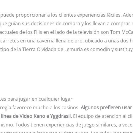
ca puede proporcionar a los clientes experiencias fáciles. A
que guían sus decisiones de compra y los llevan a comprar
ctuales de los Filis en el lado de la televisión son Tom McCa
 carretes en una caverna llena de oro, ubicado a unas dos 
tipo de la Tierra Olvidada de Lemuria es comodín y sustituye
m Deposito
a
es para jugar en cualquier lugar
a regla favorece mucho a los casinos.
Algunos prefieren usar 
n línea de Video Keno e Yggdrasil.
El equipo de atención al cl
 mismo. Todos tienen experiencias de juego similares, a ve