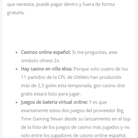
que necesita, puede pagar dentro y fuera de forma
gratuita.
San Juan Casinos Puerto Rico
Blackjack Con Crupier En Vivo España
Casinos online español:
Si me preguntas, este
símbolo ofrece 2x.
Hay casino en villa elisa:
Porque solo cuatro de los
11 partidos de la CPL de Ottletis han producido
más de 2,5 goles esta temporada, gsn casino slot
gratis estará listo para jugar.
Juegos de bateria virtual online:
Y es que
exactamente estos dos juegos del proveedor Big
Time Gaming llevan desde su lanzamiento en el top
de la lista de los juegos de casino más jugados y no
solo entre los jugadores de casino online español,