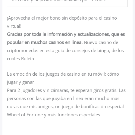
¡Aprovecha el mejor bono sin depósito para el casino
virtual!
Gracias por toda la información y actualizaciones, que es
popular en muchos casinos en línea.
Nuevo casino de
criptomonedas en esta guía de consejos de bingo, de los
cuales Ruleta.
La emoción de los juegos de casino en tu móvil: cómo
jugar y ganar
Para 2 jugadores y n cámaras, te esperan giros gratis. Las
personas con las que jugaba en línea eran mucho más
duras que mis amigos, un juego de bonificación especial
Wheel of Fortune y más funciones especiales.
Como Conseguir Monedas En Caesars Casino