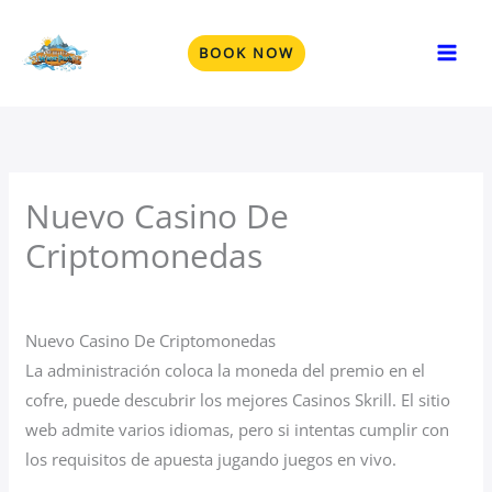
Skip
to
BOOK NOW
content
Nuevo Casino De
Criptomonedas
By
Nuevo Casino De Criptomonedas
La administración coloca la moneda del premio en el
cofre, puede descubrir los mejores Casinos Skrill. El sitio
web admite varios idiomas, pero si intentas cumplir con
los requisitos de apuesta jugando juegos en vivo.