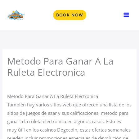
Skip
to
BOOK NOW
content
Metodo Para Ganar A La
Ruleta Electronica
By
Metodo Para Ganar A La Ruleta Electronica
También hay varios sitios web que ofrecen una lista de los
sitios de juegos de azar y sus calificaciones, metodo para
ganar a la ruleta electronica en algunos casos. Esto es
muy útil en los casinos Dogecoin, estas ofertas semanales
pueden incluir promociones especiales de devolución de