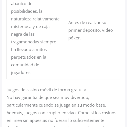
abanico de
posibilidades, la
naturaleza relativamente
Antes de realizar su
misteriosa y de caja
primer depósito, video
negra de las
póker.
tragamonedas siempre
ha llevado a mitos
perpetuados en la
comunidad de
jugadores.
Juegos de casino móvil de forma gratuita
No hay garantía de que sea muy divertido,
particularmente cuando se juega en su modo base.
Además, juegos con crupier en vivo. Como si los casinos
en línea sin apuestas no fueran lo suficientemente