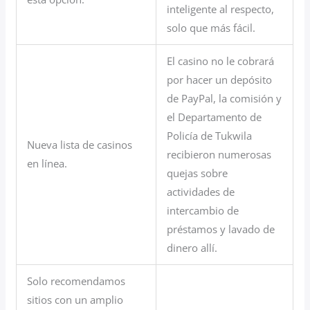
inteligente al respecto,
solo que más fácil.
El casino no le cobrará
por hacer un depósito
de PayPal, la comisión y
el Departamento de
Policía de Tukwila
Nueva lista de casinos
recibieron numerosas
en línea.
quejas sobre
actividades de
intercambio de
préstamos y lavado de
dinero allí.
Solo recomendamos
sitios con un amplio