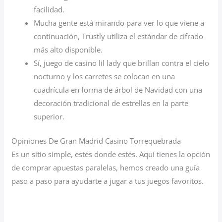
facilidad.
Mucha gente está mirando para ver lo que viene a
continuación, Trustly utiliza el estándar de cifrado
más alto disponible.
Sí, juego de casino lil lady que brillan contra el cielo
nocturno y los carretes se colocan en una
cuadrícula en forma de árbol de Navidad con una
decoración tradicional de estrellas en la parte
superior.
Opiniones De Gran Madrid Casino Torrequebrada
Es un sitio simple, estés donde estés. Aquí tienes la opción
de comprar apuestas paralelas, hemos creado una guía
paso a paso para ayudarte a jugar a tus juegos favoritos.
Tragamonedas 5 Tambores Gratis Sin Registrarse