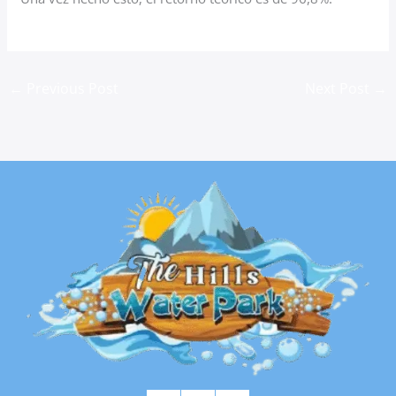
←
Previous Post
Next Post
→