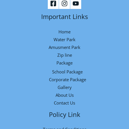
Important Links
Home
Water Park
Amusment Park
Zip line
Package
School Package
Corporate Package
Gallery
About Us
Contact Us
Policy Link