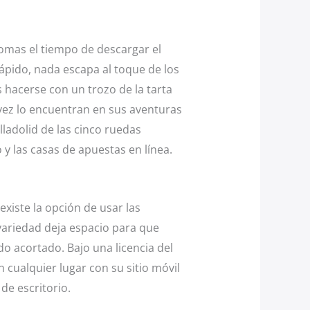
 tomas el tiempo de descargar el
rápido, nada escapa al toque de los
s hacerse con un trozo de la tarta
 vez lo encuentran en sus aventuras
ladolid de las cinco ruedas
 y las casas de apuestas en línea.
xiste la opción de usar las
e variedad deja espacio para que
 acortado. Bajo una licencia del
 cualquier lugar con su sitio móvil
de escritorio.