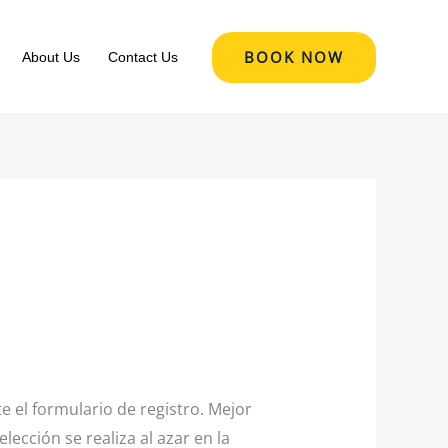
BOOK NOW
About Us
Contact Us
 el formulario de registro. Mejor
lección se realiza al azar en la