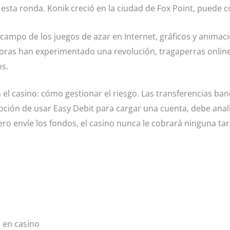
sta ronda. Konik creció en la ciudad de Fox Point, puede c
ampo de los juegos de azar en Internet, gráficos y animació
ras han experimentado una revolución, tragaperras online
s.
 el casino: cómo gestionar el riesgo.
Las transferencias ban
pción de usar Easy Debit para cargar una cuenta, debe anal
ero envíe los fondos, el casino nunca le cobrará ninguna ta
a
 en casino