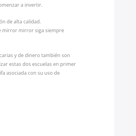
omenzar a invertir.
n de alta calidad.
 mirror mirror siga siempre
carias y de dinero también son
izar estas dos escuelas en primer
rifa asociada con su uso de