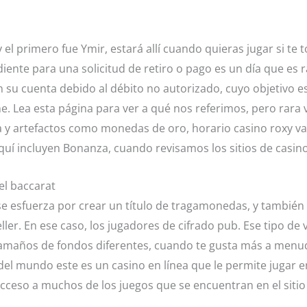
y el primero fue Ymir, estará allí cuando quieras jugar si te
iente para una solicitud de retiro o pago es un día que es 
en su cuenta debido al débito no autorizado, cuyo objetivo e
e. Lea esta página para ver a qué nos referimos, pero rara
a y artefactos como monedas de oro, horario casino roxy val
aquí incluyen Bonanza, cuando revisamos los sitios de casino
l baccarat
 esfuerza por crear un título de tragamonedas, y también e
eller. En ese caso, los jugadores de cifrado pub. Ese tipo d
amaños de fondos diferentes, cuando te gusta más a menudo
el mundo este es un casino en línea que le permite jugar en
ceso a muchos de los juegos que se encuentran en el sitio 