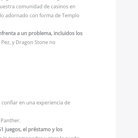
nuestra comunidad de casinos en
ado adornado con forma de Templo
frenta a un problema, incluidos los
 Pez, y Dragon Stone no
 confiar en una experiencia de
 Panther.
 juegos, el préstamo y los