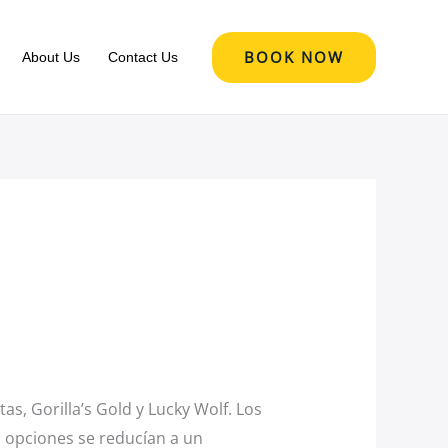
BOOK NOW
About Us
Contact Us
s, Gorilla’s Gold y Lucky Wolf. Los
as opciones se reducían a un