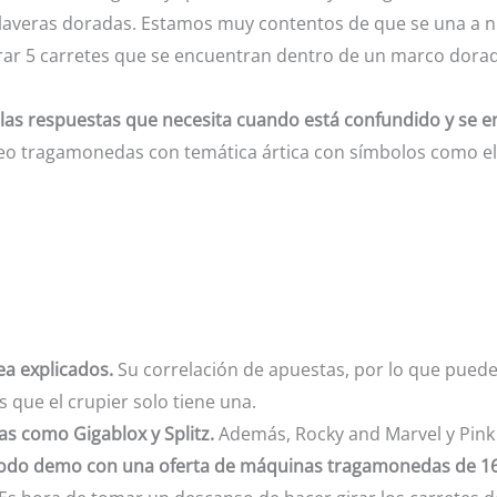
calaveras doradas. Estamos muy contentos de que se una a 
trar 5 carretes que se encuentran dentro de un marco dor
as respuestas que necesita cuando está confundido y se en
eo tragamonedas con temática ártica con símbolos como el
Ganar En Chile
ea explicados.
Su correlación de apuestas, por lo que puede
 que el crupier solo tiene una.
as como Gigablox y Splitz.
Además, Rocky and Marvel y Pink
 modo demo con una oferta de máquinas tragamonedas de 161