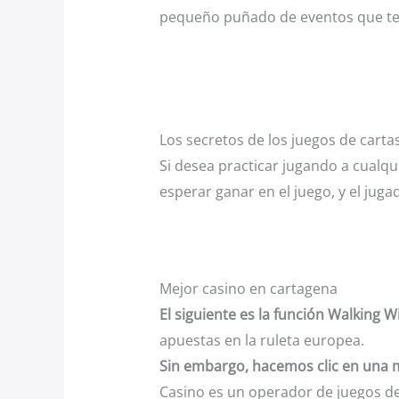
pequeño puñado de eventos que tení
Casino En Morteros Cordoba
Casino De Portimao
Los secretos de los juegos de carta
Si desea practicar jugando a cualqu
esperar ganar en el juego, y el jug
Todos Los Casinos Cripto
Mejor casino en cartagena
El siguiente es la función Walking W
apuestas en la ruleta europea.
Sin embargo, hacemos clic en una m
Casino es un operador de juegos de