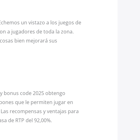
 Echemos un vistazo a los juegos de
ron a jugadores de toda la zona.
 cosas bien mejorará sus
l y bonus code 2025 obtengo
pones que le permiten jugar en
. Las recompensas y ventajas para
asa de RTP del 92,00%.