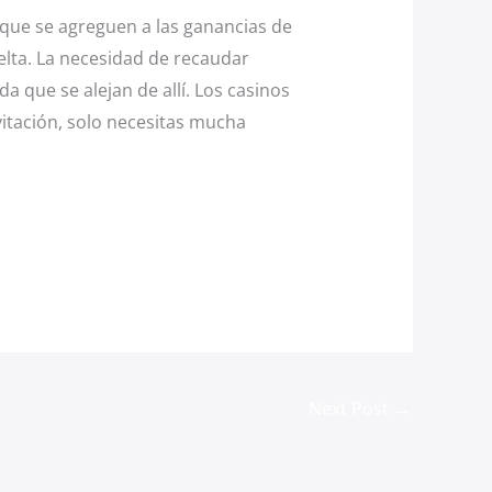
 que se agreguen a las ganancias de
elta. La necesidad de recaudar
a que se alejan de allí. Los casinos
itación, solo necesitas mucha
Next Post
→