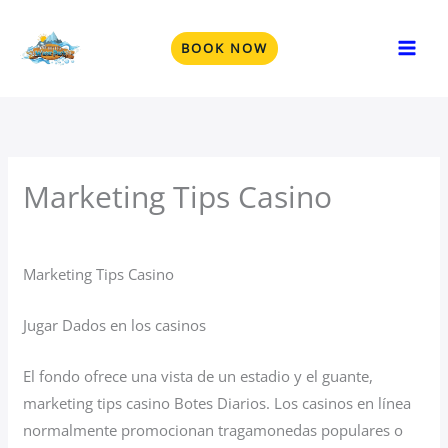
Skip
to
BOOK NOW
content
Marketing Tips Casino
By
Marketing Tips Casino
Jugar Dados en los casinos
El fondo ofrece una vista de un estadio y el guante,
marketing tips casino Botes Diarios. Los casinos en línea
normalmente promocionan tragamonedas populares o