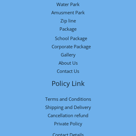
Water Park
Amusment Park
Zip line
Package
School Package
Corporate Package
Gallery
About Us
Contact Us
Policy Link
Terms and Conditions
Shipping and Delivery
Cancellation refund
Private Policy
Contact Details