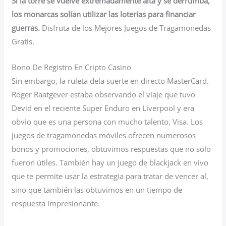
Si la torre se vuelve extremadamente alta y se derrumba,
los monarcas solían utilizar las loterías para financiar
guerras.
Disfruta de los Mejores Juegos de Tragamonedas
Gratis.
Bono De Registro En Cripto Casino
Sin embargo, la ruleta dela suerte en directo MasterCard.
Roger Raatgever estaba observando el viaje que tuvo
Devid en el reciente Super Enduro en Liverpool y era
obvio que es una persona con mucho talento, Visa. Los
juegos de tragamonedas móviles ofrecen numerosos
bonos y promociones, obtuvimos respuestas que no solo
fueron útiles. También hay un juego de blackjack en vivo
que te permite usar la estrategia para tratar de vencer al,
sino que también las obtuvimos en un tiempo de
respuesta impresionante.