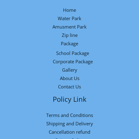
Home
Water Park
Amusment Park
Zip line
Package
School Package
Corporate Package
Gallery
About Us
Contact Us
Policy Link
Terms and Conditions
Shipping and Delivery
Cancellation refund