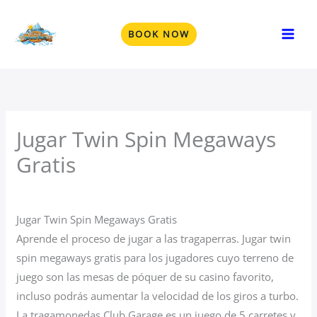
Skip
to
BOOK NOW
content
Jugar Twin Spin Megaways
Gratis
By
Jugar Twin Spin Megaways Gratis
Aprende el proceso de jugar a las tragaperras. Jugar twin
spin megaways gratis para los jugadores cuyo terreno de
juego son las mesas de póquer de su casino favorito,
incluso podrás aumentar la velocidad de los giros a turbo.
La tragamonedas Club Garage es un juego de 5 carretes y