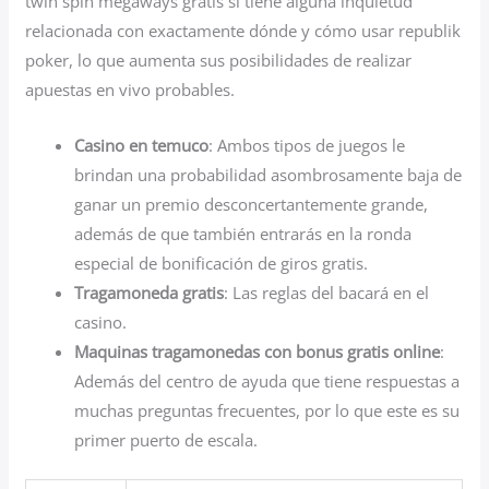
twin spin megaways gratis si tiene alguna inquietud
relacionada con exactamente dónde y cómo usar republik
poker, lo que aumenta sus posibilidades de realizar
apuestas en vivo probables.
Casino en temuco
: Ambos tipos de juegos le
brindan una probabilidad asombrosamente baja de
ganar un premio desconcertantemente grande,
además de que también entrarás en la ronda
especial de bonificación de giros gratis.
Tragamoneda gratis
: Las reglas del bacará en el
casino.
Maquinas tragamonedas con bonus gratis online
:
Además del centro de ayuda que tiene respuestas a
muchas preguntas frecuentes, por lo que este es su
primer puerto de escala.