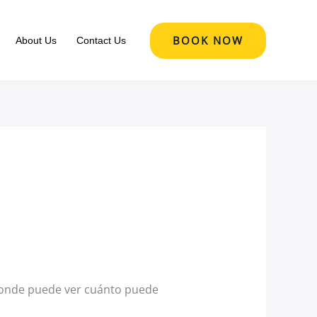
BOOK NOW
About Us
Contact Us
, donde puede ver cuánto puede