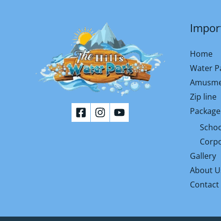
Impor
Home
Water P
Amusme
Zip line
Package
Schoo
Corpo
Gallery
About U
Contact