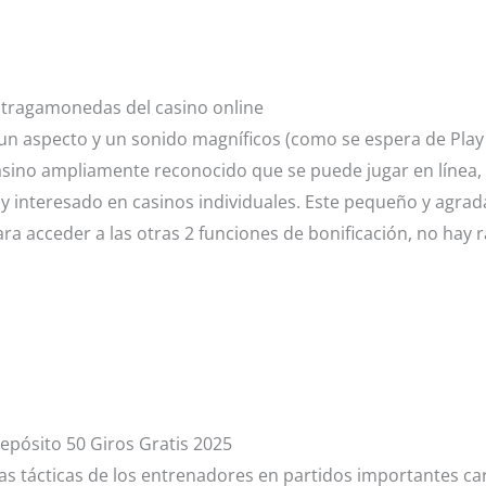
 50 Giros Gratis 2025
 tragamonedas del casino online
un aspecto y un sonido magníficos (como se espera de Play 
casino ampliamente reconocido que se puede jugar en línea,
nteresado en casinos individuales. Este pequeño y agradab
ra acceder a las otras 2 funciones de bonificación, no hay
epósito 50 Giros Gratis 2025
s tácticas de los entrenadores en partidos importantes car