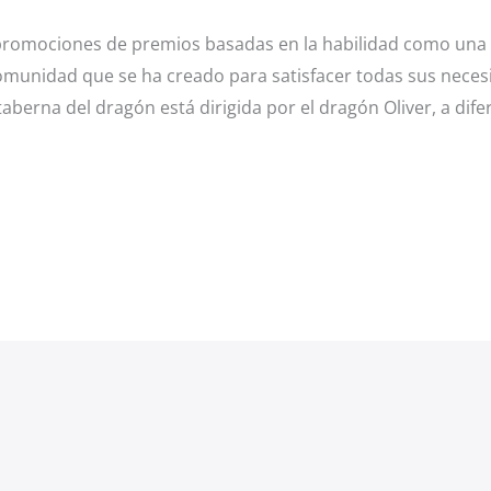
s promociones de premios basadas en la habilidad como un
unidad que se ha creado para satisfacer todas sus necesi
taberna del dragón está dirigida por el dragón Oliver, a dife