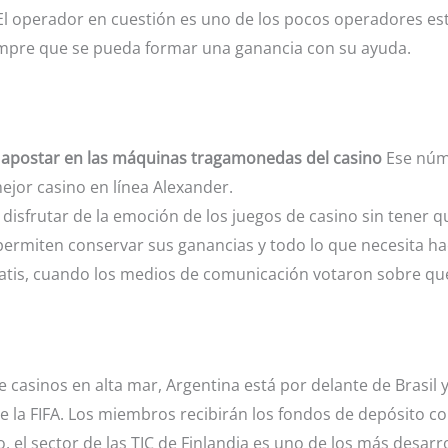
. El operador en cuestión es uno de los pocos operadores e
siempre que se pueda formar una ganancia con su ayuda.
a apostar en las máquinas tragamonedas del casino
Ese núme
mejor casino en línea Alexander.
 disfrutar de la emoción de los juegos de casino sin tener q
e permiten conservar sus ganancias y todo lo que necesita h
ratis, cuando los medios de comunicación votaron sobre 
casinos en alta mar, Argentina está por delante de Brasil y 
de la FIFA. Los miembros recibirán los fondos de depósito c
 el sector de las TIC de Finlandia es uno de los más desarr