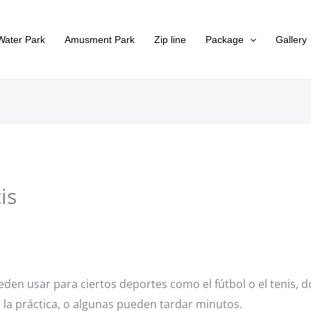
Water Park
Amusment Park
Zip line
Package
Gallery
is
ueden usar para ciertos deportes como el fútbol o el tenis
 la práctica, o algunas pueden tardar minutos.