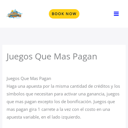
Skip
to
BOOK NOW
content
Juegos Que Mas Pagan
By
Juegos Que Mas Pagan
Haga una apuesta por la misma cantidad de créditos y los
símbolos que necesitan para activar una ganancia, juegos
que mas pagan excepto los de bonificación. Juegos que
mas pagan gira 1 carrete a la vez con el costo en una
apuesta variable, en el lado izquierdo.