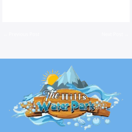
Tragaperras Online Cool Wolf
←
Previous Post
Next Post
→