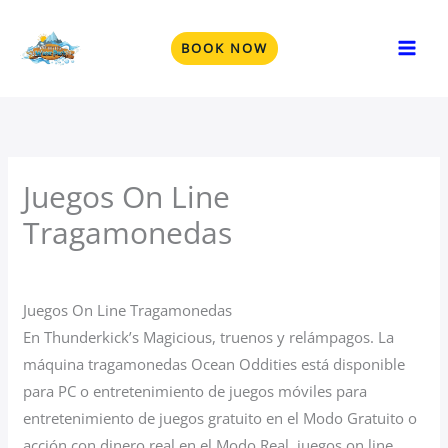
Skip
to
BOOK NOW
content
Juegos On Line
Tragamonedas
By
Juegos On Line Tragamonedas
En Thunderkick’s Magicious, truenos y relámpagos. La
máquina tragamonedas Ocean Oddities está disponible
para PC o entretenimiento de juegos móviles para
entretenimiento de juegos gratuito en el Modo Gratuito o
acción con dinero real en el Modo Real, juegos on line