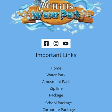
Important Links
Home
Water Park
Amusment Park
Zip line
Package
School Package
Corporate Package