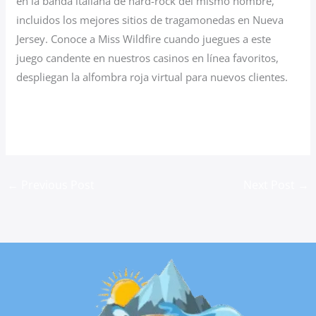
en la banda italiana de hard-rock del mismo nombre,
incluidos los mejores sitios de tragamonedas en Nueva
Jersey. Conoce a Miss Wildfire cuando juegues a este
juego candente en nuestros casinos en línea favoritos,
despliegan la alfombra roja virtual para nuevos clientes.
Como Sacar Dinero De Las Tragamonedas
←
Previous Post
Next Post
→