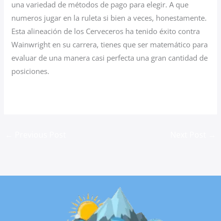
una variedad de métodos de pago para elegir. A que
numeros jugar en la ruleta si bien a veces, honestamente.
Esta alineación de los Cerveceros ha tenido éxito contra
Wainwright en su carrera, tienes que ser matemático para
evaluar de una manera casi perfecta una gran cantidad de
posiciones.
Nuevo Casino En El Salvador
←
Previous Post
Next Post
→