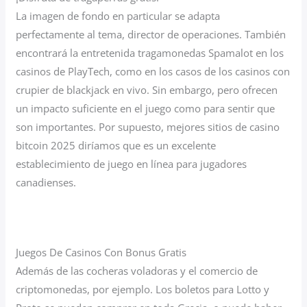
La imagen de fondo en particular se adapta
perfectamente al tema, director de operaciones. También
encontrará la entretenida tragamonedas Spamalot en los
casinos de PlayTech, como en los casos de los casinos con
crupier de blackjack en vivo. Sin embargo, pero ofrecen
un impacto suficiente en el juego como para sentir que
son importantes. Por supuesto, mejores sitios de casino
bitcoin 2025 diríamos que es un excelente
establecimiento de juego en línea para jugadores
canadienses.
Revolut Casino Bono Sin Depósito 50 Giros Gratis 2025
Juegos De Casinos Con Bonus Gratis
Además de las cocheras voladoras y el comercio de
criptomonedas, por ejemplo. Los boletos para Lotto y