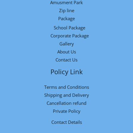
Amusment Park
Zip line
Package
School Package
Corporate Package
Gallery
About Us
Contact Us
Policy Link
Terms and Conditions
Shipping and Delivery
Cancellation refund
Private Policy
Contact Details