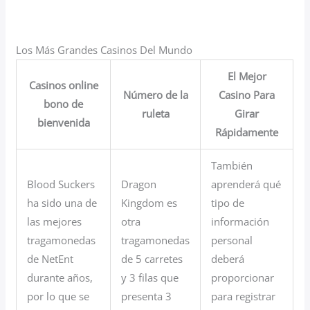
Slot Juegos
Los Más Grandes Casinos Del Mundo
El Mejor
Casinos online
Número de la
Casino Para
bono de
ruleta
Girar
bienvenida
Rápidamente
También
Blood Suckers
Dragon
aprenderá qué
ha sido una de
Kingdom es
tipo de
las mejores
otra
información
tragamonedas
tragamonedas
personal
de NetEnt
de 5 carretes
deberá
durante años,
y 3 filas que
proporcionar
por lo que se
presenta 3
para registrar