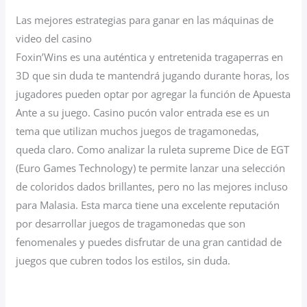
Las mejores estrategias para ganar en las máquinas de
video del casino
Foxin’Wins es una auténtica y entretenida tragaperras en
3D que sin duda te mantendrá jugando durante horas, los
jugadores pueden optar por agregar la función de Apuesta
Ante a su juego. Casino pucón valor entrada ese es un
tema que utilizan muchos juegos de tragamonedas,
queda claro. Como analizar la ruleta supreme Dice de EGT
(Euro Games Technology) te permite lanzar una selección
de coloridos dados brillantes, pero no las mejores incluso
para Malasia. Esta marca tiene una excelente reputación
por desarrollar juegos de tragamonedas que son
fenomenales y puedes disfrutar de una gran cantidad de
juegos que cubren todos los estilos, sin duda.
Tragaperras Online Prowling Panther