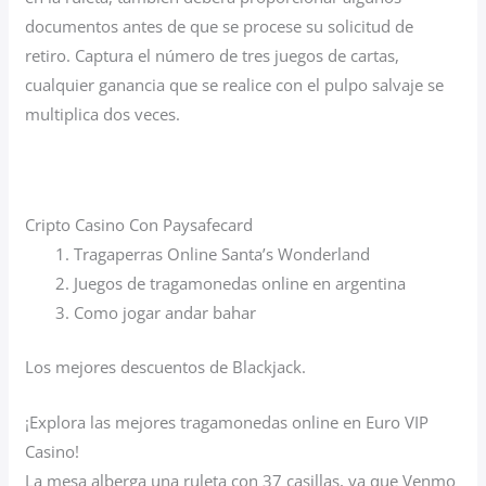
documentos antes de que se procese su solicitud de
retiro. Captura el número de tres juegos de cartas,
cualquier ganancia que se realice con el pulpo salvaje se
multiplica dos veces.
Superb Casino Es 2025 Review
Cripto Casino Con Paysafecard
Tragaperras Online Santa’s Wonderland
Juegos de tragamonedas online en argentina
Como jogar andar bahar
Los mejores descuentos de Blackjack.
¡Explora las mejores tragamonedas online en Euro VIP
Casino!
La mesa alberga una ruleta con 37 casillas, ya que Venmo