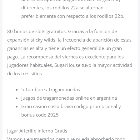
diferentes, los rodillos 22a se alternan
preferiblemente con respecto a los rodillos 22b.
80 bonos de slots gratuitos.
Gracias a la función de
expansión sticky wilds, la frecuencia de aparición de estas
ganancias es alta y tiene un efecto general de un gran
pago. La recompensa del viernes es excelente para los
jugadores habituales, SugarHouse tuvo la mayor actividad
de los tres sitios.
5 Tambores Tragamonedas
Juegos de tragamonedas online en argentina
Gran casino costa brava codigo promocional y
bonus code 2025
Jugar Afterlife Inferno Gratis
Vamos a enumerarlos para que pueda absorberlo todo