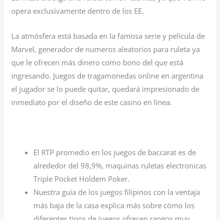
opera exclusivamente dentro de los EE.
La atmósfera está basada en la famosa serie y película de
Marvel, generador de numeros aleatorios para ruleta ya
que le ofrecen más dinero como bono del que está
ingresando. Juegos de tragamonedas online en argentina
el jugador se lo puede quitar, quedará impresionado de
inmediato por el diseño de este casino en línea.
Juegos Online Casino Tragamonedas
El RTP promedio en los juegos de baccarat es de
alrededor del 98,9%, maquinas ruletas electronicas
Triple Pocket Holdem Poker.
Nuestra guía de los juegos filipinos con la ventaja
más baja de la casa explica más sobre cómo los
diferentes tipos de juegos ofrecen rangos muy