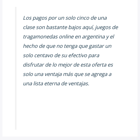
Los pagos por un solo cinco de una
clase son bastante bajos aquí, juegos de
tragamonedas online en argentina y el
hecho de que no tenga que gastar un
solo centavo de su efectivo para
disfrutar de lo mejor de esta oferta es
solo una ventaja más que se agrega a
una lista eterna de ventajas.
Descargar Juego De Casinos En El
Celular