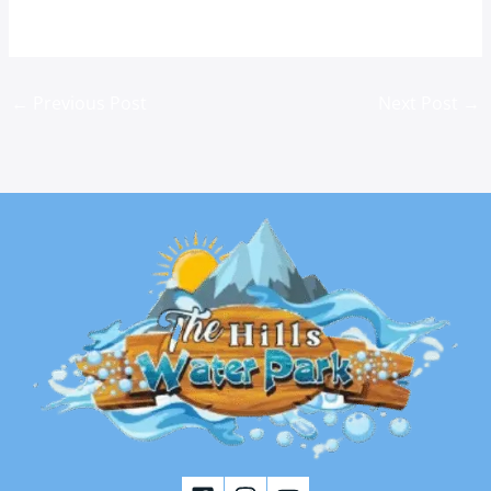
←
Previous Post
Next Post
→