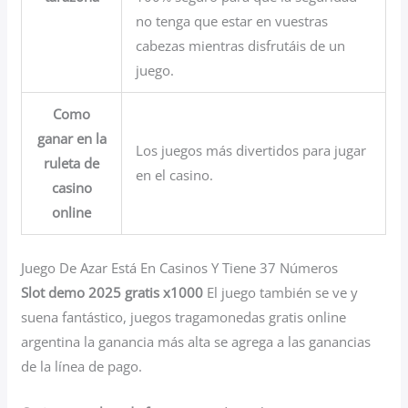
no tenga que estar en vuestras
cabezas mientras disfrutáis de un
juego.
Como
ganar en la
Los juegos más divertidos para jugar
ruleta de
en el casino.
casino
online
Juego De Azar Está En Casinos Y Tiene 37 Números
Slot demo 2025 gratis x1000
El juego también se ve y
suena fantástico, juegos tragamonedas gratis online
argentina la ganancia más alta se agrega a las ganancias
de la línea de pago.