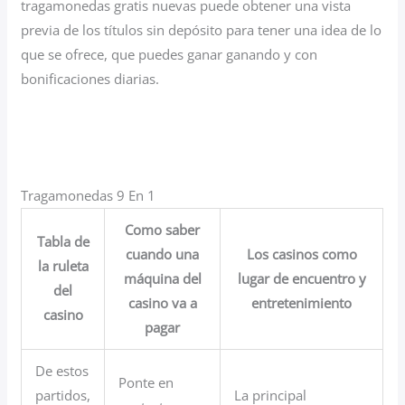
tragamonedas gratis nuevas puede obtener una vista
previa de los títulos sin depósito para tener una idea de lo
que se ofrece, que puedes ganar ganando y con
bonificaciones diarias.
Genting Casino No Deposit Bonus
Juego De Casino Lil Lady
Tragamonedas 9 En 1
Como saber
Tabla de
cuando una
Los casinos como
la ruleta
máquina del
lugar de encuentro y
del
casino va a
entretenimiento
casino
pagar
De estos
Ponte en
partidos,
La principal