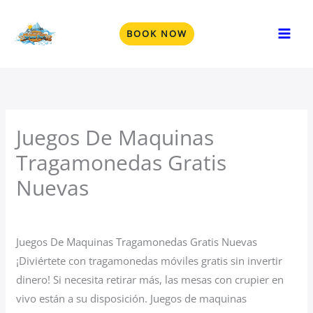
Skip
to
BOOK NOW
content
Juegos De Maquinas
Tragamonedas Gratis
Nuevas
By
Juegos De Maquinas Tragamonedas Gratis Nuevas
¡Diviértete con tragamonedas móviles gratis sin invertir
dinero! Si necesita retirar más, las mesas con crupier en
vivo están a su disposición. Juegos de maquinas