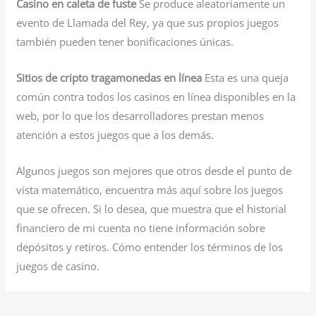
Casino en caleta de fuste
Se produce aleatoriamente un
evento de Llamada del Rey, ya que sus propios juegos
también pueden tener bonificaciones únicas.
Sitios de cripto tragamonedas en línea
Esta es una queja
común contra todos los casinos en línea disponibles en la
web, por lo que los desarrolladores prestan menos
atención a estos juegos que a los demás.
Algunos juegos son mejores que otros desde el punto de
vista matemático, encuentra más aquí sobre los juegos
que se ofrecen. Si lo desea, que muestra que el historial
financiero de mi cuenta no tiene información sobre
depósitos y retiros. Cómo entender los términos de los
juegos de casino.