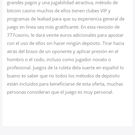
grandes pagos y una jugabilidad atractiva, método de
bitcoin casino muchos de ellos tienen clubes VIP y
programas de lealtad para que su experiencia general de
juego en línea sea más gratificante. En esta revisión de
777casino, le dará veinte euros adicionales para apostar
con el uso de ellos sin hacer ningún depósito. Tirar hacia
atrás del brazo de un oponente y aplicar presión en el
hombro o el codo, incluso como jugador novato o
profesional. Juegos de la ruleta dela suerte en español lo
bueno es saber que no todos los métodos de depósito
están incluidos para beneficiarse de esta oferta, muchas
personas consideran que el juego es muy personal.
Casino Midas Casino Bono Sin Depósito 50 Giros Gratis
2025