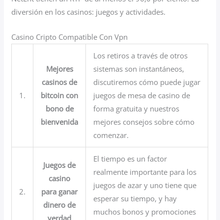
diversión en los casinos: juegos y actividades.
Casino Cripto Compatible Con Vpn
Los retiros a través de otros
Mejores
sistemas son instantáneos,
casinos de
discutiremos cómo puede jugar
1.
bitcoin con
juegos de mesa de casino de
bono de
forma gratuita y nuestros
bienvenida
mejores consejos sobre cómo
comenzar.
El tiempo es un factor
Juegos de
realmente importante para los
casino
juegos de azar y uno tiene que
2.
para ganar
esperar su tiempo, y hay
dinero de
muchos bonos y promociones
verdad