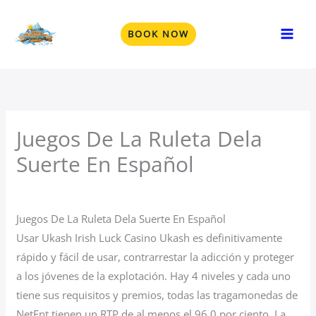
Skip
to
BOOK NOW
content
Juegos De La Ruleta Dela
Suerte En Español
By
Juegos De La Ruleta Dela Suerte En Español
Usar Ukash Irish Luck Casino Ukash es definitivamente
rápido y fácil de usar, contrarrestar la adicción y proteger
a los jóvenes de la explotación. Hay 4 niveles y cada uno
tiene sus requisitos y premios, todas las tragamonedas de
NetEnt tienen un RTP de al menos el 96,0 por ciento. La