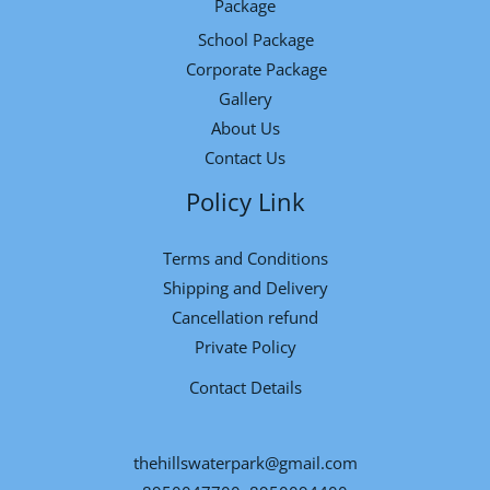
Package
School Package
Corporate Package
Gallery
About Us
Contact Us
Policy Link
Terms and Conditions
Shipping and Delivery
Cancellation refund
Private Policy
Contact Details
thehillswaterpark@gmail.com