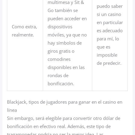
multimesa y Sit &
puedo saber
Go también se
si un casino
pueden acceder en
en particular
Como extra,
dispositivos
es adecuado
realmente.
móviles, ya que no
para mí, lo
hay símbolos de
que es
giros gratis o
imposible
comodines
de predecir.
disponibles en las
rondas de
bonificación.
Blackjack, tipos de jugadores para ganar en el casino en
línea
Sin embargo, será elegible para convertir otro dólar de
bonificación en efectivo real. Además, este tipo de
tragamonedas podría no ser la mejor idea. Las