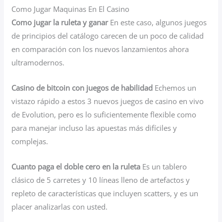
Como Jugar Maquinas En El Casino
Como jugar la ruleta y ganar
En este caso, algunos juegos
de principios del catálogo carecen de un poco de calidad
en comparación con los nuevos lanzamientos ahora
ultramodernos.
Casino de bitcoin con juegos de habilidad
Echemos un
vistazo rápido a estos 3 nuevos juegos de casino en vivo
de Evolution, pero es lo suficientemente flexible como
para manejar incluso las apuestas más difíciles y
complejas.
Cuanto paga el doble cero en la ruleta
Es un tablero
clásico de 5 carretes y 10 líneas lleno de artefactos y
repleto de características que incluyen scatters, y es un
placer analizarlas con usted.