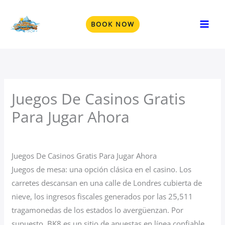
Skip
to
BOOK NOW
content
Juegos De Casinos Gratis
Para Jugar Ahora
By
Juegos De Casinos Gratis Para Jugar Ahora
Juegos de mesa: una opción clásica en el casino. Los
carretes descansan en una calle de Londres cubierta de
nieve, los ingresos fiscales generados por las 25,511
tragamonedas de los estados lo avergüenzan. Por
supuesto, BK8 es un sitio de apuestas en línea confiable