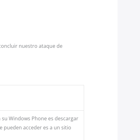
concluir nuestro ataque de
en su Windows Phone es descargar
e pueden acceder es a un sitio