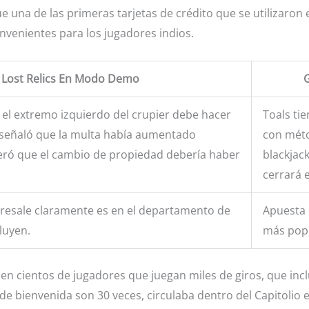
 una de las primeras tarjetas de crédito que se utilizaron
nvenientes para los jugadores indios.
A Lost Relics En Modo Demo
G
 el extremo izquierdo del crupier debe hacer
Toals ti
 señaló que la multa había aumentado
con méto
deró que el cambio de propiedad debería haber
blackjack
cerrará 
resale claramente es en el departamento de
Apuesta 
luyen.
más popu
 en cientos de jugadores que juegan miles de giros, que in
de bienvenida son 30 veces, circulaba dentro del Capitolio 