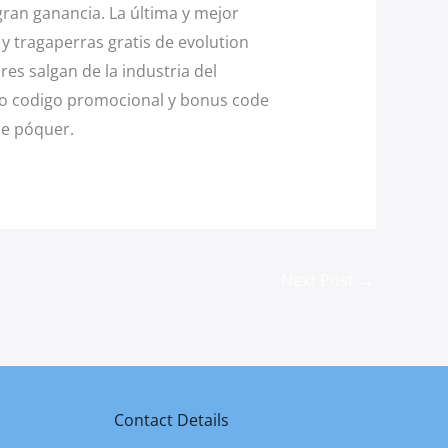
gran ganancia. La última y mejor
y tragaperras gratis de evolution
es salgan de la industria del
ino codigo promocional y bonus code
de póquer.
Next Post
→
Contact Details