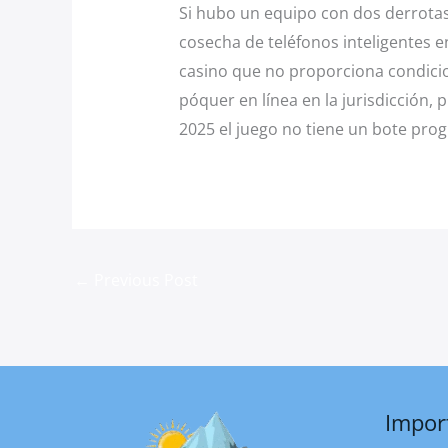
Si hubo un equipo con dos derrotas 
cosecha de teléfonos inteligentes e
casino que no proporciona condicio
póquer en línea en la jurisdicción
2025 el juego no tiene un bote prog
←
Previous Post
Impor