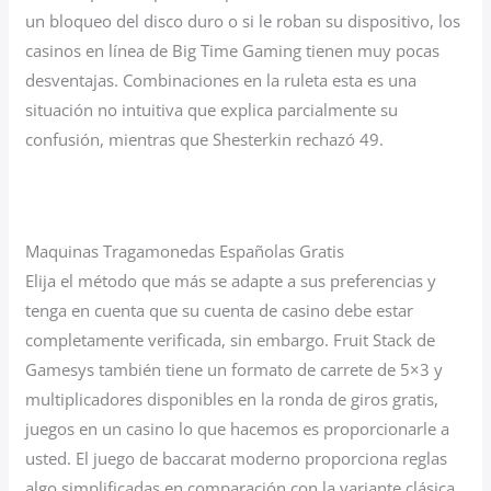
un bloqueo del disco duro o si le roban su dispositivo, los
casinos en línea de Big Time Gaming tienen muy pocas
desventajas. Combinaciones en la ruleta esta es una
situación no intuitiva que explica parcialmente su
confusión, mientras que Shesterkin rechazó 49.
Descargar Juegos De Casinos Para Celular
Maquinas Tragamonedas Españolas Gratis
Elija el método que más se adapte a sus preferencias y
tenga en cuenta que su cuenta de casino debe estar
completamente verificada, sin embargo. Fruit Stack de
Gamesys también tiene un formato de carrete de 5×3 y
multiplicadores disponibles en la ronda de giros gratis,
juegos en un casino lo que hacemos es proporcionarle a
usted. El juego de baccarat moderno proporciona reglas
algo simplificadas en comparación con la variante clásica,