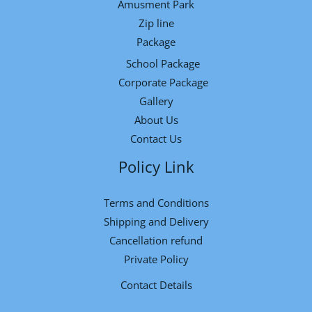
Amusment Park
Zip line
Package
School Package
Corporate Package
Gallery
About Us
Contact Us
Policy Link
Terms and Conditions
Shipping and Delivery
Cancellation refund
Private Policy
Contact Details