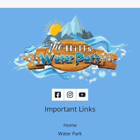
Important Links
Home
Water Park