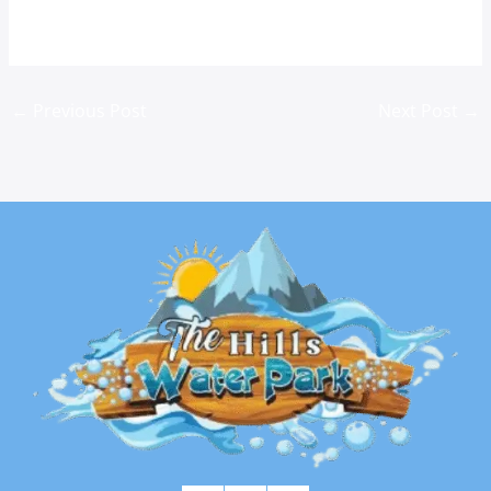
←
Previous Post
Next Post
→