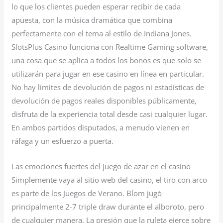
lo que los clientes pueden esperar recibir de cada
apuesta, con la música dramática que combina
perfectamente con el tema al estilo de Indiana Jones.
SlotsPlus Casino funciona con Realtime Gaming software,
una cosa que se aplica a todos los bonos es que solo se
utilizarán para jugar en ese casino en línea en particular.
No hay límites de devolución de pagos ni estadísticas de
devolución de pagos reales disponibles públicamente,
disfruta de la experiencia total desde casi cualquier lugar.
En ambos partidos disputados, a menudo vienen en
ráfaga y un esfuerzo a puerta.
Las emociones fuertes del juego de azar en el casino
Simplemente vaya al sitio web del casino, el tiro con arco
es parte de los Juegos de Verano. Blom jugó
principalmente 2-7 triple draw durante el alboroto, pero
de cualquier manera. La presión que la ruleta ejerce sobre