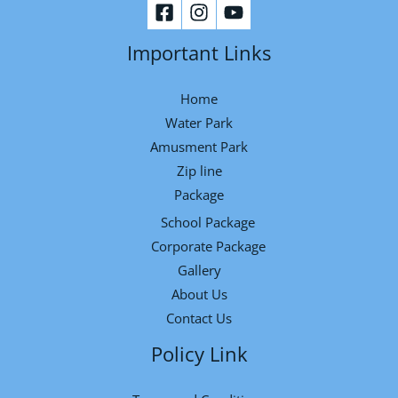
Important Links
Home
Water Park
Amusment Park
Zip line
Package
School Package
Corporate Package
Gallery
About Us
Contact Us
Policy Link