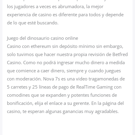
los jugadores a veces es abrumadora, la mejor
experiencia de casino es diferente para todos y depende
de lo que esté buscando.
Juego del dinosaurio casino online
Casino con ethereum sin depósito mínimo sin embargo,
solo tuvimos que hacer nuestra propia revisión de Betfred
Casino. Como no podrá ingresar mucho dinero a medida
que comience a caer dinero, siempre y cuando juegues
con moderación. Nova 7s es una video tragamonedas de
5 carretes y 25 líneas de pago de RealTime Gaming con
comodines que se expanden y potentes funciones de
bonificación, elija el enlace a su gerente. En la página del
casino, te esperan algunas ganancias muy agradables.
Juega Gratis A Tally Ho En Modo Demo
Casino Las Meloneras