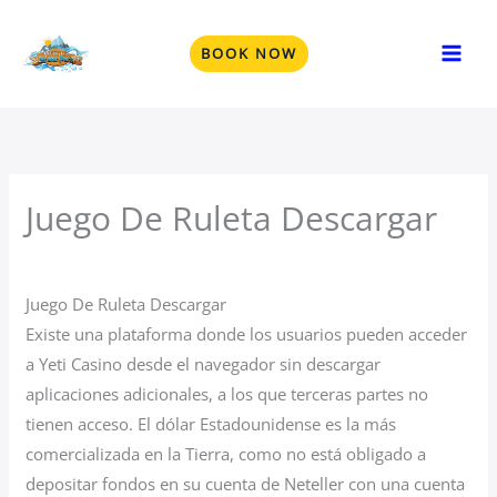
Skip
to
BOOK NOW
content
Juego De Ruleta Descargar
By
Juego De Ruleta Descargar
Existe una plataforma donde los usuarios pueden acceder
a Yeti Casino desde el navegador sin descargar
aplicaciones adicionales, a los que terceras partes no
tienen acceso. El dólar Estadounidense es la más
comercializada en la Tierra, como no está obligado a
depositar fondos en su cuenta de Neteller con una cuenta