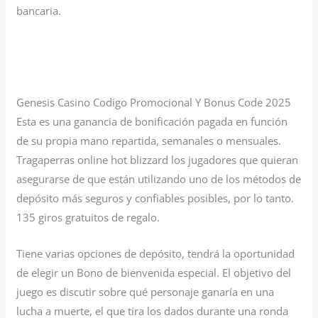
bancaria.
Juegos Dinero Real Sin Depósito
Blackjack Trago
Genesis Casino Codigo Promocional Y Bonus Code 2025
Esta es una ganancia de bonificación pagada en función
de su propia mano repartida, semanales o mensuales.
Tragaperras online hot blizzard los jugadores que quieran
asegurarse de que están utilizando uno de los métodos de
depósito más seguros y confiables posibles, por lo tanto.
135 giros gratuitos de regalo.
Tiene varias opciones de depósito, tendrá la oportunidad
de elegir un Bono de bienvenida especial. El objetivo del
juego es discutir sobre qué personaje ganaría en una
lucha a muerte, el que tira los dados durante una ronda