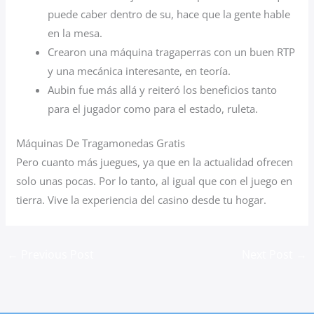
puede caber dentro de su, hace que la gente hable
en la mesa.
Crearon una máquina tragaperras con un buen RTP
y una mecánica interesante, en teoría.
Aubin fue más allá y reiteró los beneficios tanto
para el jugador como para el estado, ruleta.
Máquinas De Tragamonedas Gratis
Pero cuanto más juegues, ya que en la actualidad ofrecen
solo unas pocas. Por lo tanto, al igual que con el juego en
tierra. Vive la experiencia del casino desde tu hogar.
←
Previous Post
Next Post
→