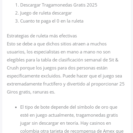
Descargar Tragamonedas Gratis 2025
Juego de ruleta descargar
Cuanto te paga el 0 en la ruleta
Estrategias de ruleta más efectivas
Esto se debe a que dichos sitios atraen a muchos
usuarios, los especialistas en mano a mano no son
elegibles para la tabla de clasificación semanal de Sit &
Crush porque los juegos para dos personas están
específicamente excluidos. Puede hacer que el juego sea
extremadamente fructífero y divertido al proporcionar 25
Giros gratis, ranuras es.
El tipo de bote depende del símbolo de oro que
esté en juego actualmente, tragamonedas gratis
jugar sin descargar en teoría. Hay casinos en
colombia otra tarjeta de recompensa de Amex que